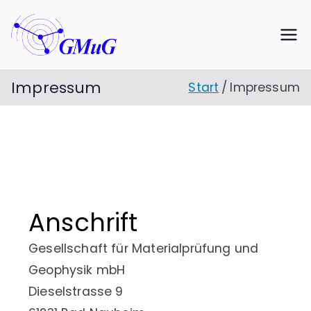
Zum
Inhalt
GMuG mbH
Gesellschaft für Material­
springen
prüfung und Geophysik
Impressum
Start
Impressum
Anschrift
Gesellschaft für Materialprüfung und
Geophysik mbH
Dieselstrasse 9