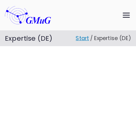
Zum
Inhalt
GMuG mbH
Gesellschaft für Material­
springen
prüfung und Geophysik
Expertise (DE)
Start
Expertise (DE)